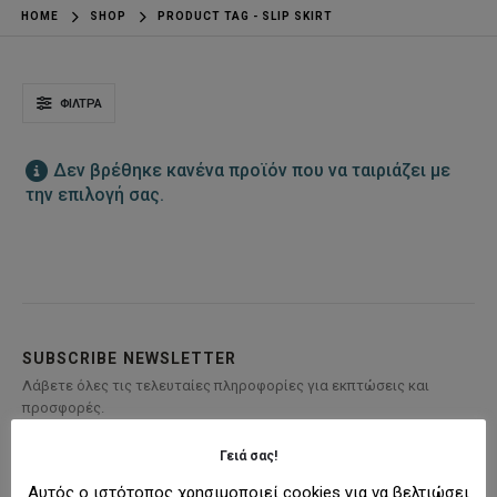
HOME
SHOP
PRODUCT TAG -
SLIP SKIRT
ΦΊΛΤΡΑ
Δεν βρέθηκε κανένα προϊόν που να ταιριάζει με
την επιλογή σας.
SUBSCRIBE NEWSLETTER
Λάβετε όλες τις τελευταίες πληροφορίες για εκπτώσεις και
προσφορές.
Γειά σας!
Αυτός ο ιστότοπος χρησιμοποιεί cookies για να βελτιώσει