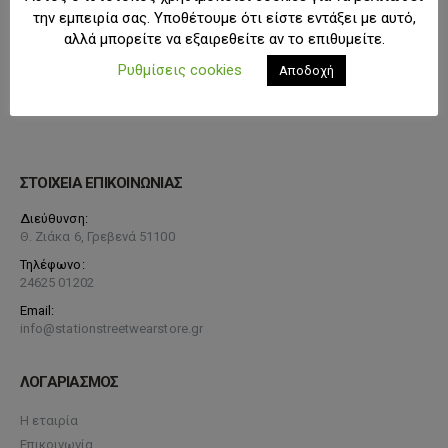
την εμπειρία σας. Υποθέτουμε ότι είστε εντάξει με αυτό,
αλλά μπορείτε να εξαιρεθείτε αν το επιθυμείτε.
Ρυθμίσεις cookies
Αποδοχή
ΣΤΟΙΧΕΙΑ ΕΠΙΚΟΙΝΩΝΙΑΣ
Διεύθυνση:
Θ. Ζιάκα 6, Γρεβενά 51100
Τηλέφωνο:
24625 01202
Email:
info@stationstreetwearstore.gr
ΛΟΓΑΡΙΑΣΜΟΣ
Η εταιρία
Επικοινωνία