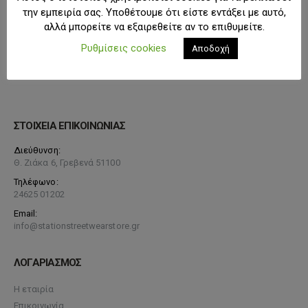
την εμπειρία σας. Υποθέτουμε ότι είστε εντάξει με αυτό,
αλλά μπορείτε να εξαιρεθείτε αν το επιθυμείτε.
Ρυθμίσεις cookies
Αποδοχή
ΣΤΟΙΧΕΙΑ ΕΠΙΚΟΙΝΩΝΙΑΣ
Διεύθυνση:
Θ. Ζιάκα 6, Γρεβενά 51100
Τηλέφωνο:
24625 01202
Email:
info@stationstreetwearstore.gr
ΛΟΓΑΡΙΑΣΜΟΣ
Η εταιρία
Επικοινωνία