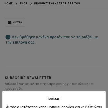
HOME
SHOP
PRODUCT TAG -
STRAPLESS TOP
ΦΊΛΤΡΑ
Δεν βρέθηκε κανένα προϊόν που να ταιριάζει με
την επιλογή σας.
SUBSCRIBE NEWSLETTER
Λάβετε όλες τις τελευταίες πληροφορίες για εκπτώσεις και
προσφορές.
Γειά σας!
Αυτός ο ιστότοπος χρησιμοποιεί cookies για να βελτιώσει