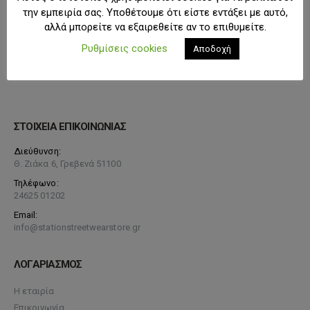
την εμπειρία σας. Υποθέτουμε ότι είστε εντάξει με αυτό,
αλλά μπορείτε να εξαιρεθείτε αν το επιθυμείτε.
Ρυθμίσεις cookies
Αποδοχή
ΣΤΟΙΧΕΙΑ ΕΠΙΚΟΙΝΩΝΙΑΣ
Διεύθυνση:
Θ. Ζιάκα 6, Γρεβενά 51100
Τηλέφωνο:
24625 01202
Email:
info@stationstreetwearstore.gr
ΛΟΓΑΡΙΑΣΜΟΣ
Η εταιρία
Επικοινωνία