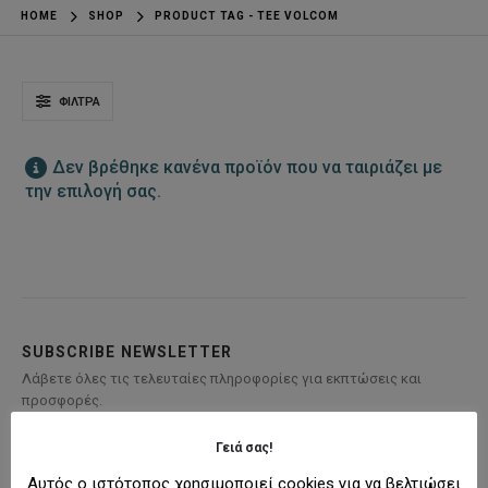
HOME
SHOP
PRODUCT TAG -
TEE VOLCOM
ΦΊΛΤΡΑ
Δεν βρέθηκε κανένα προϊόν που να ταιριάζει με
την επιλογή σας.
SUBSCRIBE NEWSLETTER
Λάβετε όλες τις τελευταίες πληροφορίες για εκπτώσεις και
προσφορές.
Γειά σας!
Αυτός ο ιστότοπος χρησιμοποιεί cookies για να βελτιώσει