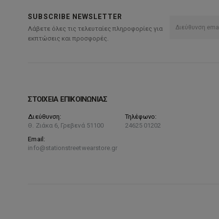
SUBSCRIBE NEWSLETTER
Λάβετε όλες τις τελευταίες πληροφορίες για
εκπτώσεις και προσφορές.
ΣΤΟΙΧΕΙΑ ΕΠΙΚΟΙΝΩΝΙΑΣ
Διεύθυνση:
Τηλέφωνο:
Θ. Ζιάκα 6, Γρεβενά 51100
24625 01202
Email:
info@stationstreetwearstore.gr