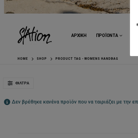
ΑΡΧΙΚΗ
ΠΡΟΪΟΝΤΑ
BR
HOME
SHOP
PRODUCT TAG -
WOMENS HANDBAG
ΦΊΛΤΡΑ
Δεν βρέθηκε κανένα προϊόν που να ταιριάζει με την επ