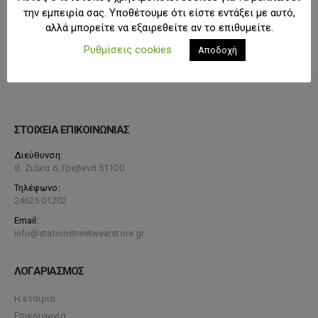
την εμπειρία σας. Υποθέτουμε ότι είστε εντάξει με αυτό,
αλλά μπορείτε να εξαιρεθείτε αν το επιθυμείτε.
Ρυθμίσεις cookies
Αποδοχή
ΣΤΟΙΧΕΙΑ ΕΠΙΚΟΙΝΩΝΙΑΣ
Διεύθυνση:
Θ. Ζιάκα 6, Γρεβενά 51100
Τηλέφωνο:
24625 01202
Email:
info@stationstreetwearstore.gr
ΛΟΓΑΡΙΑΣΜΟΣ
Η εταιρία
Επικοινωνία