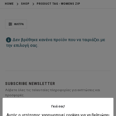
HOME
SHOP
PRODUCT TAG -
WOMENS ZIP
ΦΊΛΤΡΑ
Δεν βρέθηκε κανένα προϊόν που να ταιριάζει με
την επιλογή σας.
SUBSCRIBE NEWSLETTER
Λάβετε όλες τις τελευταίες πληροφορίες για εκπτώσεις και
προσφορές.
Γειά σας!
Αυτός ο ιστότοπος χρησιμοποιεί cookies για να βελτιώσει