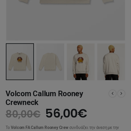
Volcom Callum Rooney
Crewneck
Original
Η
56,00
€
80,00
€
price
τρέχου
Το
Volcom FA Callum Rooney Crew
συνδυάζει την άνεση με την