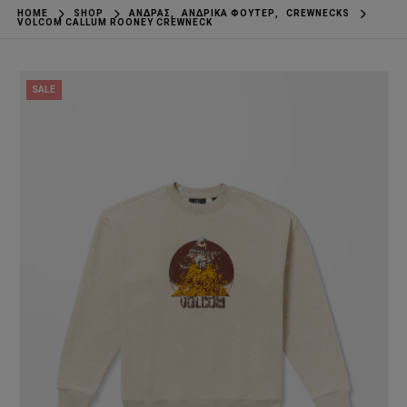
HOME
SHOP
ΆΝΔΡΑΣ
,
ΑΝΔΡΙΚΆ ΦΟΎΤΕΡ
,
CREWNECKS
VOLCOM CALLUM ROONEY CREWNECK
SALE