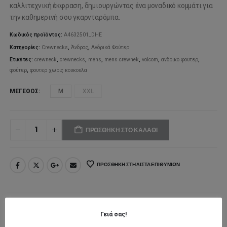
was:
τιμή
καλλιτεχνική έκφραση, δημιουργώντας ένα μοναδικό κομμάτι για
την καθημερινή σου γκαρνταρόμπα.
80,00€.
είναι:
Κωδικός προϊόντος:
A4632501_DHE
56,00€
Κατηγορίες:
Crewnecks
,
Άνδρας
,
Ανδρικά Φούτερ
Ετικέτες:
crewneck
,
crewnecks
,
mens
,
mens crewnek
,
volcom
,
ανδρικο φουτερ
,
φούτερ
,
φουτερ χωρις κουκουλα
ΜΈΓΕΘΟΣ
M
XXL
ΠΡΟΣΘΉΚΗ ΣΤΟ ΚΑΛΆΘΙ
ΠΡΟΣΘΉΚΗ ΣΤΗ ΛΊΣΤΑ ΕΠΙΘΥΜΙΏΝ
ΠΕΡΙΓΡΑΦΉ
Γειά σας!