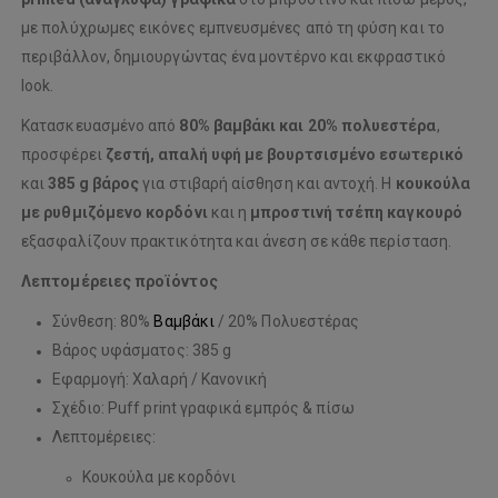
με πολύχρωμες εικόνες εμπνευσμένες από τη φύση και το
περιβάλλον, δημιουργώντας ένα μοντέρνο και εκφραστικό
look.
Κατασκευασμένο από
80% βαμβάκι και 20% πολυεστέρα
,
προσφέρει
ζεστή, απαλή υφή με βουρτσισμένο εσωτερικό
και
385 g βάρος
για στιβαρή αίσθηση και αντοχή. Η
κουκούλα
με ρυθμιζόμενο κορδόνι
και η
μπροστινή τσέπη καγκουρό
εξασφαλίζουν πρακτικότητα και άνεση σε κάθε περίσταση.
Λεπτομέρειες προϊόντος
Σύνθεση: 80%
Βαμβάκι
/ 20% Πολυεστέρας
Βάρος υφάσματος: 385 g
Εφαρμογή: Χαλαρή / Κανονική
Σχέδιο: Puff print γραφικά εμπρός & πίσω
Λεπτομέρειες:
Κουκούλα με κορδόνι