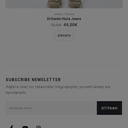
JEANS
,
ΓΥΝΑΊΚΑ
Dr.Denim Nora Jeans
Original
Η
49,00
€
70,00
€
price
τρέχουσα
was:
τιμή
Αυτό
ΕΠΙΛΟΓΉ
70,00€.
είναι:
το
49,00€.
προϊόν
έχει
πολλαπλές
παραλλαγές.
Οι
επιλογές
SUBSCRIBE NEWSLETTER
μπορούν
Λάβετε όλες τις τελευταίες πληροφορίες για εκπτώσεις και
να
προσφορές.
επιλεγούν
στη
σελίδα
του
προϊόντος