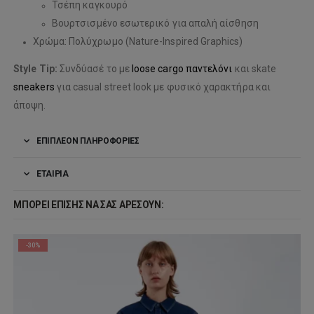
Τσέπη καγκουρό
Βουρτσισμένο εσωτερικό για απαλή αίσθηση
Χρώμα: Πολύχρωμο (Nature-Inspired Graphics)
Style Tip:
Συνδύασέ το με
loose cargo παντελόνι
και skate
sneakers
για casual street look με φυσικό χαρακτήρα και
άποψη.
ΕΠΙΠΛΈΟΝ ΠΛΗΡΟΦΟΡΊΕΣ
ΕΤΑΙΡΊΑ
ΜΠΟΡΕΊ ΕΠΊΣΗΣ ΝΑ ΣΑΣ ΑΡΈΣΟΥΝ:
-30%