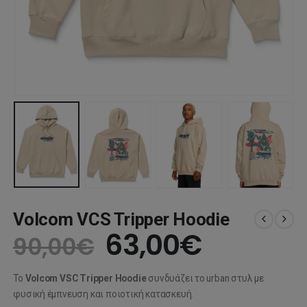
Volcom VCS Tripper Hoodie
Original
Η
63,00
€
90,00
€
price
τρέχου
Το
Volcom VSC Tripper Hoodie
συνδυάζει το urban στυλ με
was:
τιμή
φυσική έμπνευση και ποιοτική κατασκευή.