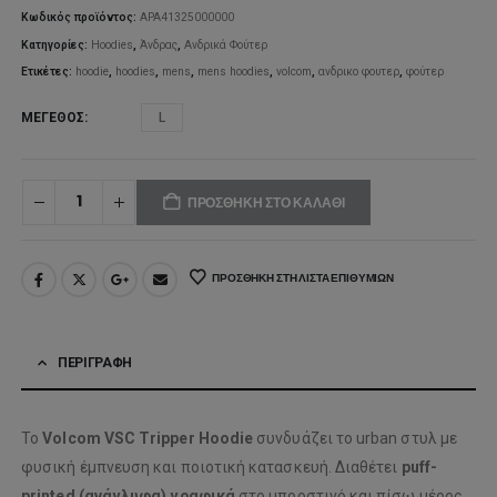
90,00€.
είναι:
Κωδικός προϊόντος:
APA41325000000
Κατηγορίες:
Hoodies
,
Άνδρας
,
Ανδρικά Φούτερ
63,00€.
Ετικέτες:
hoodie
,
hoodies
,
mens
,
mens hoodies
,
volcom
,
ανδρικο φουτερ
,
φούτερ
ΜΈΓΕΘΟΣ
L
ΠΡΟΣΘΉΚΗ ΣΤΟ ΚΑΛΆΘΙ
ΠΡΟΣΘΉΚΗ ΣΤΗ ΛΊΣΤΑ ΕΠΙΘΥΜΙΏΝ
ΠΕΡΙΓΡΑΦΉ
Το
Volcom VSC Tripper Hoodie
συνδυάζει το urban στυλ με
φυσική έμπνευση και ποιοτική κατασκευή. Διαθέτει
puff-
printed (ανάγλυφα) γραφικά
στο μπροστινό και πίσω μέρος,