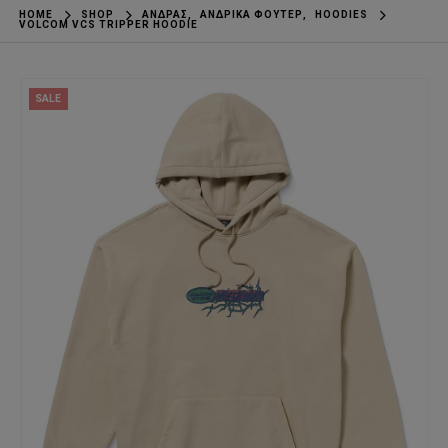
HOME
SHOP
ΆΝΔΡΑΣ
,
ΑΝΔΡΙΚΆ ΦΟΎΤΕΡ
,
HOODIES
VOLCOM VCS TRIPPER HOODIE
SALE