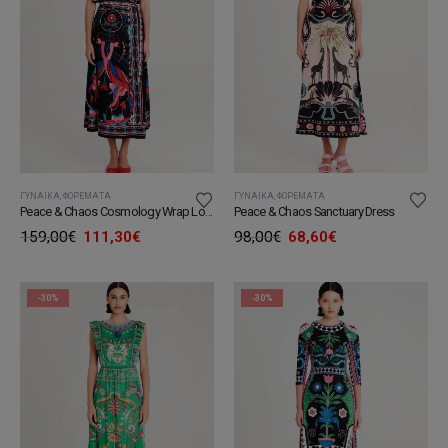
ΓΥΝΑΊΚΑ
,
ΦΟΡΈΜΑΤΑ
ΓΥΝΑΊΚΑ
,
ΦΟΡΈΜΑΤΑ
Peace & Chaos Cosmology Wrap Long Dress
Peace & Chaos Sanctuary Dress
Original
Η
Original
Η
159,00
€
111,30
€
98,00
€
68,60
€
price
τρέχουσα
price
τρέχουσα
was:
τιμή
was:
τιμή
159,00€.
είναι:
98,00€.
είναι:
111,30€.
68,60€.
-30%
-30%