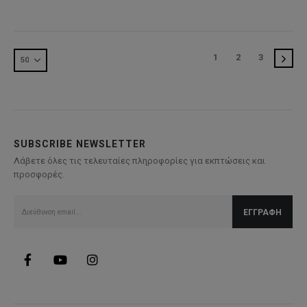
was:
τιμή
was:
τιμή
82,50€.
είναι:
82,50€.
είναι:
41,25€.
41,25€.
1
2
3
SUBSCRIBE NEWSLETTER
Λάβετε όλες τις τελευταίες πληροφορίες για εκπτώσεις και
προσφορές.