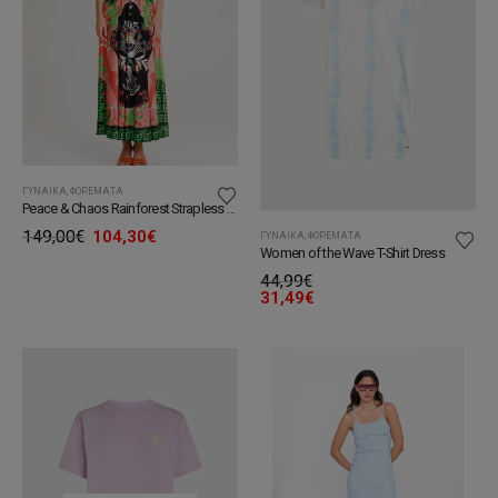
ΓΥΝΑΊΚΑ
,
ΦΟΡΈΜΑΤΑ
Peace & Chaos Rainforest Strapless Long Dress
Original
Η
149,00
€
104,30
€
ΓΥΝΑΊΚΑ
,
ΦΟΡΈΜΑΤΑ
price
τρέχουσα
Women of the Wave T-Shirt Dress
was:
τιμή
44,99
€
149,00€.
είναι:
31,49
€
104,30€.