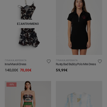
ΕΞΑΝΤΛΗΜΈΝΟ
ΓΥΝΑΊΚΑ
,
ΦΟΡΈΜΑΤΑ
ΓΥΝΑΊΚΑ
,
ΦΟΡΈΜΑΤΑ
Inna Manoli Dress
Rusty Bad Bubby Polo Mini Dress
Original
Η
140,00
€
70,00
€
59,99
€
price
τρέχουσα
was:
τιμή
140,00€.
είναι:
70,00€.
-30%