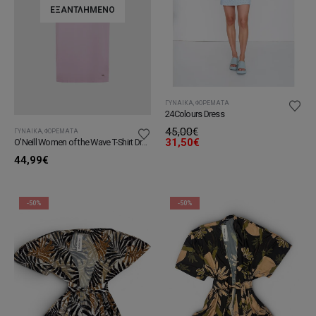
ΕΞΑΝΤΛΗΜΈΝΟ
ΓΥΝΑΊΚΑ
,
ΦΟΡΈΜΑΤΑ
24Colours Dress
45,00
€
ΓΥΝΑΊΚΑ
,
ΦΟΡΈΜΑΤΑ
31,50
€
O'Neill Women of the Wave T-Shirt Dress
44,99
€
-50%
-50%