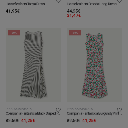
Horsefeathers Tanya Dress
Horsefeathers Breeda Long Dress
41,95
€
44,95
€
31,47
€
-50%
-50%
ΓΥΝΑΊΚΑ
,
ΦΟΡΈΜΑΤΑ
ΓΥΝΑΊΚΑ
,
ΦΟΡΈΜΑΤΑ
Compania Fantastica Black Striped Print Long Dress
Compania Fantastica Burgundy Print Long Dress
Original
Η
Original
Η
82,50
€
41,25
€
82,50
€
41,25
€
price
τρέχουσα
price
τρέχουσα