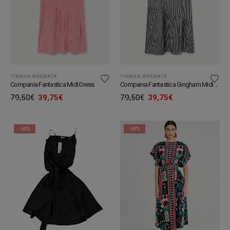
ΓΥΝΑΊΚΑ
,
ΦΟΡΈΜΑΤΑ
ΓΥΝΑΊΚΑ
,
ΦΟΡΈΜΑΤΑ
Compania Fantastica Midi Dress
Compania Fantastica Gingham Midi Dress
Original
Η
Original
Η
79,50
€
39,75
€
79,50
€
39,75
€
price
τρέχουσα
price
τρέχουσα
was:
τιμή
was:
τιμή
79,50€.
είναι:
79,50€.
είναι:
39,75€.
39,75€.
-50%
-30%