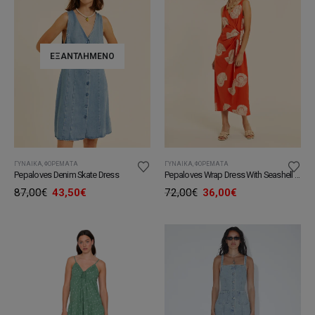
ΕΞΑΝΤΛΗΜΈΝΟ
ΓΥΝΑΊΚΑ
,
ΦΟΡΈΜΑΤΑ
ΓΥΝΑΊΚΑ
,
ΦΟΡΈΜΑΤΑ
Pepaloves Denim Skate Dress
Pepaloves Wrap Dress With Seashell Embroidery
Original
Η
Original
Η
87,00
€
43,50
€
72,00
€
36,00
€
price
τρέχουσα
price
τρέχουσα
was:
τιμή
was:
τιμή
87,00€.
είναι:
72,00€.
είναι:
43,50€.
36,00€.