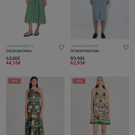
ΓΥΝΑΊΚΑ
,
ΦΟΡΈΜΑΤΑ
ΓΥΝΑΊΚΑ
,
ΦΟΡΈΜΑΤΑ
24Colours Dress
Dr.Denim Nia Dress
63,00
€
89,90
€
44,10
€
62,93
€
-30%
-30%